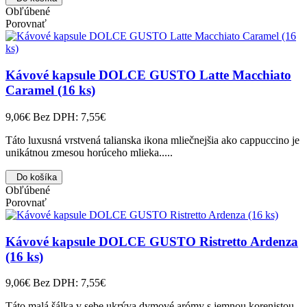
Obľúbené
Porovnať
Kávové kapsule DOLCE GUSTO Latte Macchiato
Caramel (16 ks)
9,06€
Bez DPH: 7,55€
Táto luxusná vrstvená talianska ikona mliečnejšia ako cappuccino je
unikátnou zmesou horúceho mlieka.....
Do košíka
Obľúbené
Porovnať
Kávové kapsule DOLCE GUSTO Ristretto Ardenza
(16 ks)
9,06€
Bez DPH: 7,55€
Táto malá šálka v sebe ukrýva dymové arómy s jemnou korenistou