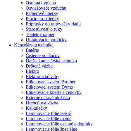
Osobná hygiena
Osviežovače vzduchu
Papierové utierky
Pracie prostriedky
Prípravky do umývačky riadu
Starostlivosť o ruky
Toaletný papier
Upratovacie pomôcky
Kancelárska technika
Batérie
Čistenie počítačov
Ďalšia kancelárska technika
Drôtená väzba
Elektro
Elektronické váhy
Etiketovací systém Brother
Etiketovací systém Dymo
Etiketovacie kliešte a cenovky
Externé dátové úložiská
Hrebeňová väzba
Kalkulačky
Laminovacie fólie lesklé
Laminovacie fólie matné
Laminovacie fólie ostatné a doplnky
Laminovacie fólie špeciálne