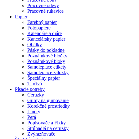
Pracovné odevy
Pracovné rukavice
Papier
Farebný papier
Fotopapiere
Kalendáre a diáre
Kancelársky papier
Obálky
Pásky do pokladne
Poznámkové bločky
Poznámkové bloky
Samolepiace etikety
Samolepiace záložky
Špeciálny papier
Tlačivá
Písacie potreby
Ceruzky
Gumy na gumovanie
Korekčné prostriedky
Linery
Perá
Popisovače a Fixky
Strúhadlá na ceruzky
Zvýrazňovače