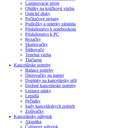
Laminovacie stroje
Obálky na krúžkovú väzbu
Optické disky
Počítačové stojany
Podložky a opierky zápästia
Príslušenstvo k notebookom
Príslušenstvo k PC
Rezačky
Skartovačky
Štítkovače
Tepelná väzba
Tlačiarne
Kancelárske potreby
Baliace potreby
Dierovačky na papier
Doplnky na kancelársky stôl
Drobné kancelárske potreby
Lepiace pásky
Lepidlá
Pečiatky
Sady kancelárskych potrieb
Zošívačky
Kancelársky nábytok
Akustika
Čalúnený nábytok