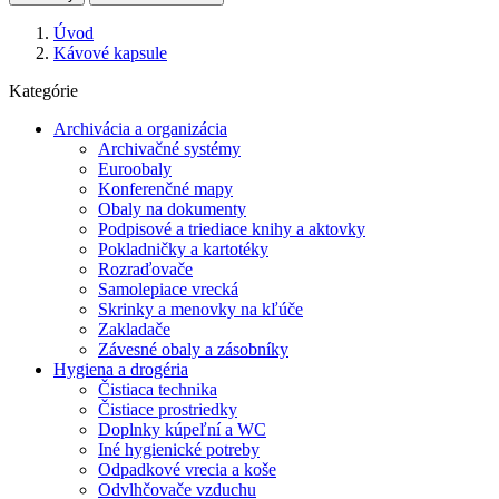
Úvod
Kávové kapsule
Kategórie
Archivácia a organizácia
Archivačné systémy
Euroobaly
Konferenčné mapy
Obaly na dokumenty
Podpisové a triediace knihy a aktovky
Pokladničky a kartotéky
Rozraďovače
Samolepiace vrecká
Skrinky a menovky na kľúče
Zakladače
Závesné obaly a zásobníky
Hygiena a drogéria
Čistiaca technika
Čistiace prostriedky
Doplnky kúpeľní a WC
Iné hygienické potreby
Odpadkové vrecia a koše
Odvlhčovače vzduchu