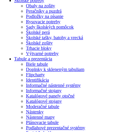
Školské potreby
Obaly na zošity
Peračníky a puzdrá
Podložky na písanie
Rysovacie potreby
Sady školských pomôcok
Školské perá
Školské tašky, batohy a vrecká
Školské zošity
Trhacie bloky
Výtvarné potreby
Tabule a prezentácia
Biele tabule
Doplnky k skleneným tabuliam
Flipcharty
Identifikácia
Informačné nástenné systémy
Informačné stojany
Katalógové panely otočné
Katalógové stojany
Moderačné tabule
Nástenky
Nástenné mapy
Plánovacie tabule
Podlahové prezentačné systémy