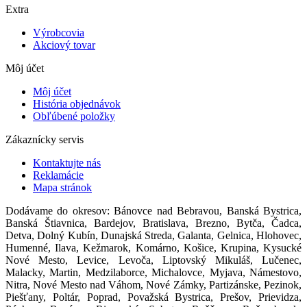
Extra
Výrobcovia
Akciový tovar
Môj účet
Môj účet
História objednávok
Obľúbené položky
Zákaznícky servis
Kontaktujte nás
Reklamácie
Mapa stránok
Dodávame do okresov: Bánovce nad Bebravou, Banská Bystrica,
Banská Štiavnica, Bardejov, Bratislava, Brezno, Bytča, Čadca,
Detva, Dolný Kubín, Dunajská Streda, Galanta, Gelnica, Hlohovec,
Humenné, Ilava, Kežmarok, Komárno, Košice, Krupina, Kysucké
Nové Mesto, Levice, Levoča, Liptovský Mikuláš, Lučenec,
Malacky, Martin, Medzilaborce, Michalovce, Myjava, Námestovo,
Nitra, Nové Mesto nad Váhom, Nové Zámky, Partizánske, Pezinok,
Piešťany, Poltár, Poprad, Považská Bystrica, Prešov, Prievidza,