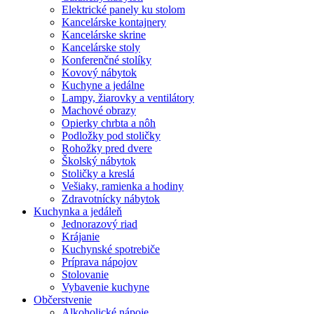
Elektrické panely ku stolom
Kancelárske kontajnery
Kancelárske skrine
Kancelárske stoly
Konferenčné stolíky
Kovový nábytok
Kuchyne a jedálne
Lampy, žiarovky a ventilátory
Machové obrazy
Opierky chrbta a nôh
Podložky pod stoličky
Rohožky pred dvere
Školský nábytok
Stoličky a kreslá
Vešiaky, ramienka a hodiny
Zdravotnícky nábytok
Kuchynka a jedáleň
Jednorazový riad
Krájanie
Kuchynské spotrebiče
Príprava nápojov
Stolovanie
Vybavenie kuchyne
Občerstvenie
Alkoholické nápoje