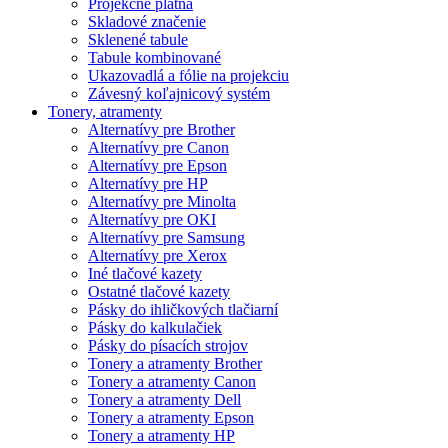
Projekčné plátna
Skladové značenie
Sklenené tabule
Tabule kombinované
Ukazovadlá a fólie na projekciu
Závesný koľajnicový systém
Tonery, atramenty
Alternatívy pre Brother
Alternatívy pre Canon
Alternatívy pre Epson
Alternatívy pre HP
Alternatívy pre Minolta
Alternatívy pre OKI
Alternatívy pre Samsung
Alternatívy pre Xerox
Iné tlačové kazety
Ostatné tlačové kazety
Pásky do ihličkových tlačiarní
Pásky do kalkulačiek
Pásky do písacích strojov
Tonery a atramenty Brother
Tonery a atramenty Canon
Tonery a atramenty Dell
Tonery a atramenty Epson
Tonery a atramenty HP