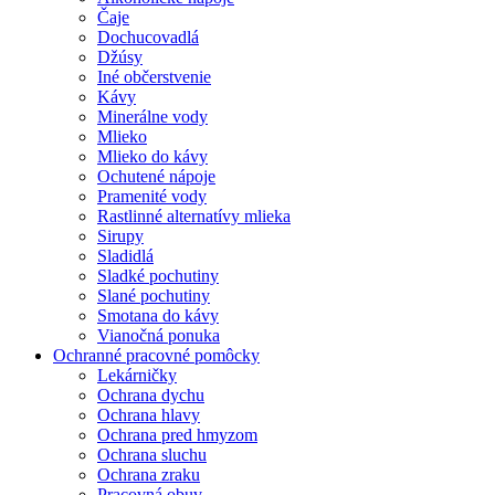
Čaje
Dochucovadlá
Džúsy
Iné občerstvenie
Kávy
Minerálne vody
Mlieko
Mlieko do kávy
Ochutené nápoje
Pramenité vody
Rastlinné alternatívy mlieka
Sirupy
Sladidlá
Sladké pochutiny
Slané pochutiny
Smotana do kávy
Vianočná ponuka
Ochranné pracovné pomôcky
Lekárničky
Ochrana dychu
Ochrana hlavy
Ochrana pred hmyzom
Ochrana sluchu
Ochrana zraku
Pracovná obuv