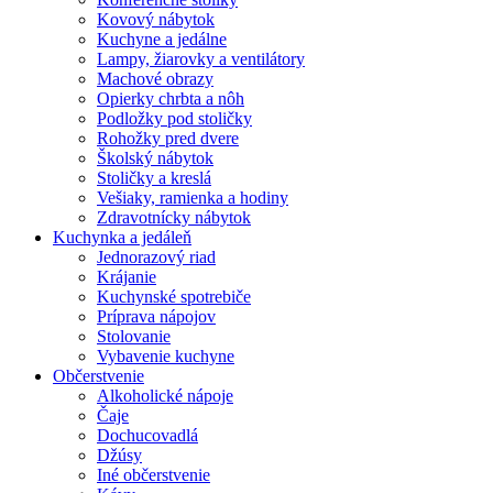
Kovový nábytok
Kuchyne a jedálne
Lampy, žiarovky a ventilátory
Machové obrazy
Opierky chrbta a nôh
Podložky pod stoličky
Rohožky pred dvere
Školský nábytok
Stoličky a kreslá
Vešiaky, ramienka a hodiny
Zdravotnícky nábytok
Kuchynka a jedáleň
Jednorazový riad
Krájanie
Kuchynské spotrebiče
Príprava nápojov
Stolovanie
Vybavenie kuchyne
Občerstvenie
Alkoholické nápoje
Čaje
Dochucovadlá
Džúsy
Iné občerstvenie