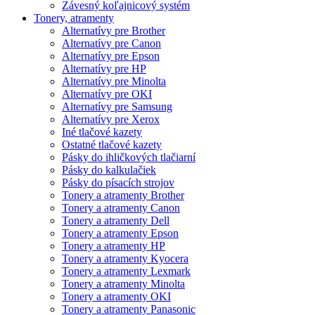
Závesný koľajnicový systém
Tonery, atramenty
Alternatívy pre Brother
Alternatívy pre Canon
Alternatívy pre Epson
Alternatívy pre HP
Alternatívy pre Minolta
Alternatívy pre OKI
Alternatívy pre Samsung
Alternatívy pre Xerox
Iné tlačové kazety
Ostatné tlačové kazety
Pásky do ihličkových tlačiarní
Pásky do kalkulačiek
Pásky do písacích strojov
Tonery a atramenty Brother
Tonery a atramenty Canon
Tonery a atramenty Dell
Tonery a atramenty Epson
Tonery a atramenty HP
Tonery a atramenty Kyocera
Tonery a atramenty Lexmark
Tonery a atramenty Minolta
Tonery a atramenty OKI
Tonery a atramenty Panasonic