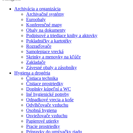
Archivácia a organizácia
Archivačné systémy
Euroobaly
Konferenčné mapy
Obaly na dokumenty
Podpisové a triediace knihy a aktovky
Pokladničky a kartotéky
Rozraďovače
Samolepiace vrecká
Skrinky a menovky na kľúče
Zakladače
Závesné obaly a zásobníky
Hygiena a drogéria
Čistiaca technika
Čistiace prostriedky
Doplnky kúpeľní a WC
Iné hygienické potreby
Odpadkové vrecia a koše
Odvlhčovače vzduchu
Osobná hygiena
Osviežovače vzduchu
Papierové utierky
Pracie prostriedky
Prípravky do umývačky riadu