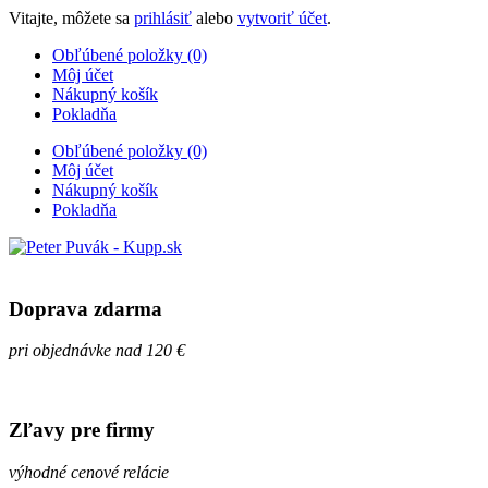
Vitajte, môžete sa
prihlásiť
alebo
vytvoriť účet
.
Obľúbené položky (0)
Môj účet
Nákupný košík
Pokladňa
Obľúbené položky (0)
Môj účet
Nákupný košík
Pokladňa
Doprava zdarma
pri objednávke nad 120 €
Zľavy pre firmy
výhodné cenové relácie