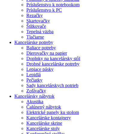
Príslušenstvo k notebookom
Príslušenstvo k PC
Rezačky
Skartovačky
Štítkovače
Tepelná väzba
Tlačiarne
Kancelárske potreby
Baliace potreby
Dierovačky na papier
Doplnky na kancelársky stôl
Drobné kancelárske potreby
Lepiace pásky
Lepidlá
Pečiatky
Sady kancelárskych potrieb
Zošívačky
Kancelársky nábytok
Akustika
Čalúnený nábytok
Elektrické panely ku stolom
Kancelárske kontajnery
Kancelárske skrine
Kancelárske stoly
Konferenčné stolíky