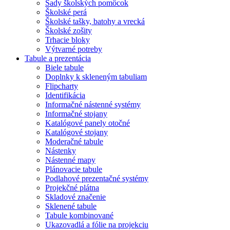
Sady školských pomôcok
Školské perá
Školské tašky, batohy a vrecká
Školské zošity
Trhacie bloky
Výtvarné potreby
Tabule a prezentácia
Biele tabule
Doplnky k skleneným tabuliam
Flipcharty
Identifikácia
Informačné nástenné systémy
Informačné stojany
Katalógové panely otočné
Katalógové stojany
Moderačné tabule
Nástenky
Nástenné mapy
Plánovacie tabule
Podlahové prezentačné systémy
Projekčné plátna
Skladové značenie
Sklenené tabule
Tabule kombinované
Ukazovadlá a fólie na projekciu