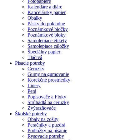
Fotopapiere
Kalendáre a diáre
Kancelársky papier
Obálky
Pásky do pokladne
Poznámkové bločky
Poznámkové bloky
Samolepiace etikety
Samolepiace záložky
Špeciálny papier
Tlačivá
Písacie potreby
Ceruzky
Gumy na gumovanie
Korekčné prostriedky
Linery
Perá
Popisovače a Fixky
Strúhadlá na ceruzky
Zvýrazňovače
Školské potreby
Obaly na zošity
Peračníky a puzdrá
Podložky na písanie
Rysovacie potreby