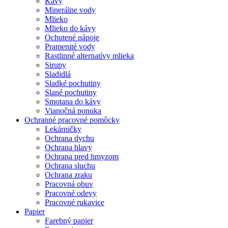
Kávy
Minerálne vody
Mlieko
Mlieko do kávy
Ochutené nápoje
Pramenité vody
Rastlinné alternatívy mlieka
Sirupy
Sladidlá
Sladké pochutiny
Slané pochutiny
Smotana do kávy
Vianočná ponuka
Ochranné pracovné pomôcky
Lekárničky
Ochrana dychu
Ochrana hlavy
Ochrana pred hmyzom
Ochrana sluchu
Ochrana zraku
Pracovná obuv
Pracovné odevy
Pracovné rukavice
Papier
Farebný papier