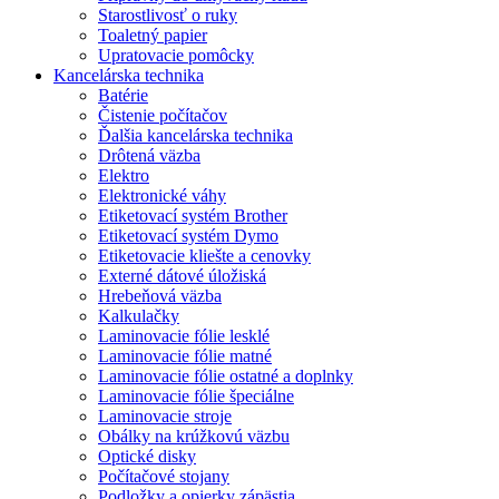
Starostlivosť o ruky
Toaletný papier
Upratovacie pomôcky
Kancelárska technika
Batérie
Čistenie počítačov
Ďalšia kancelárska technika
Drôtená väzba
Elektro
Elektronické váhy
Etiketovací systém Brother
Etiketovací systém Dymo
Etiketovacie kliešte a cenovky
Externé dátové úložiská
Hrebeňová väzba
Kalkulačky
Laminovacie fólie lesklé
Laminovacie fólie matné
Laminovacie fólie ostatné a doplnky
Laminovacie fólie špeciálne
Laminovacie stroje
Obálky na krúžkovú väzbu
Optické disky
Počítačové stojany
Podložky a opierky zápästia