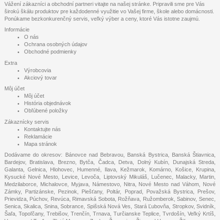
Vážení zákazníci a obchodní partneri vitajte na našej stránke. Pripravili sme pre Vás
širokú škálu produktov pre každodenné využitie vo Vašej firme, škole alebo domácnosti.
Ponúkame bezkonkurenčný servis, veľký výber a ceny, ktoré Vás istotne zaujmú.
Informácie
O nás
Ochrana osobných údajov
Obchodné podmienky
Extra
Výrobcovia
Akciový tovar
Môj účet
Môj účet
História objednávok
Obľúbené položky
Zákaznícky servis
Kontaktujte nás
Reklamácie
Mapa stránok
Dodávame do okresov: Bánovce nad Bebravou, Banská Bystrica, Banská Štiavnica,
Bardejov, Bratislava, Brezno, Bytča, Čadca, Detva, Dolný Kubín, Dunajská Streda,
Galanta, Gelnica, Hlohovec, Humenné, Ilava, Kežmarok, Komárno, Košice, Krupina,
Kysucké Nové Mesto, Levice, Levoča, Liptovský Mikuláš, Lučenec, Malacky, Martin,
Medzilaborce, Michalovce, Myjava, Námestovo, Nitra, Nové Mesto nad Váhom, Nové
Zámky, Partizánske, Pezinok, Piešťany, Poltár, Poprad, Považská Bystrica, Prešov,
Prievidza, Púchov, Revúca, Rimavská Sobota, Rožňava, Ružomberok, Sabinov, Senec,
Senica, Skalica, Snina, Sobrance, Spišská Nová Ves, Stará Ľubovňa, Stropkov, Svidník,
Šaľa, Topoľčany, Trebišov, Trenčín, Trnava, Turčianske Teplice, Tvrdošín, Veľký Krtíš,