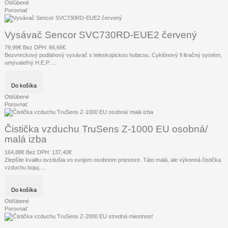
Obľúbené
Porovnať
Vysávač Sencor SVC730RD-EUE2 červený
79,99€
Bez DPH: 66,66€
Bezvreckový podlahový vysávač s teleskopickou hubicou. Cyklónový fi ltračný systém,
umývateľný H.E.P.....
Do košíka
Obľúbené
Porovnať
Čistička vzduchu TruSens Z-1000 EU osobná/
malá izba
164,88€
Bez DPH: 137,40€
Zlepšite kvalitu ovzdušia vo svojom osobnom priestore. Táto malá, ale výkonná čistička
vzduchu bojuj.....
Do košíka
Obľúbené
Porovnať