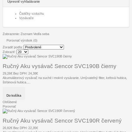
Upresniť vyhľadávanie
Čističky vzduchu
Vysávače
Zobrazenie:
Zoznam
Vedľa seba
Porovnať výrobok (0)
Zoradiť podľa:
Zobraziť:
Ručný Aku vysávač Sencor SVC190B čierny
29,26€
Bez DPH: 24,38€
Akumulátorový vysávač na suché i mokré vysávanie. Umývateľný filter, kefová hubica,
štrbinová hubica.....
Do košíka
Obľúbené
Porovnať
Ručný Aku vysávač Sencor SVC190R červený
26,82€
Bez DPH: 22,35€