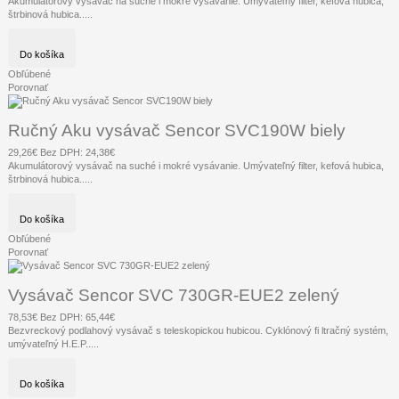
Akumulátorový vysávač na suché i mokré vysávanie. Umývateľný filter, kefová hubica,
štrbinová hubica.....
Do košíka
Obľúbené
Porovnať
Ručný Aku vysávač Sencor SVC190W biely
29,26€
Bez DPH: 24,38€
Akumulátorový vysávač na suché i mokré vysávanie. Umývateľný filter, kefová hubica,
štrbinová hubica.....
Do košíka
Obľúbené
Porovnať
Vysávač Sencor SVC 730GR-EUE2 zelený
78,53€
Bez DPH: 65,44€
Bezvreckový podlahový vysávač s teleskopickou hubicou. Cyklónový fi ltračný systém,
umývateľný H.E.P.....
Do košíka