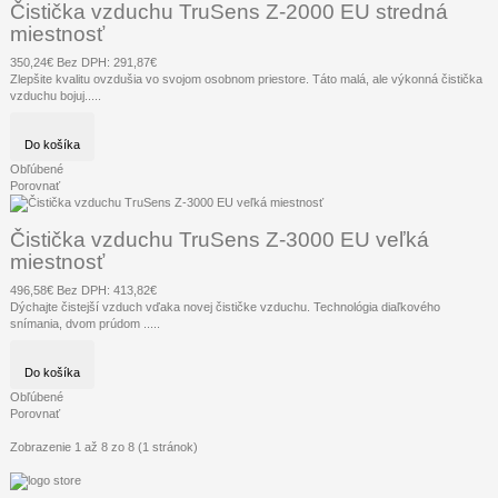
Čistička vzduchu TruSens Z-2000 EU stredná
miestnosť
350,24€
Bez DPH: 291,87€
Zlepšite kvalitu ovzdušia vo svojom osobnom priestore. Táto malá, ale výkonná čistička
vzduchu bojuj.....
Do košíka
Obľúbené
Porovnať
Čistička vzduchu TruSens Z-3000 EU veľká
miestnosť
496,58€
Bez DPH: 413,82€
Dýchajte čistejší vzduch vďaka novej čističke vzduchu. Technológia diaľkového
snímania, dvom prúdom .....
Do košíka
Obľúbené
Porovnať
Zobrazenie 1 až 8 zo 8 (1 stránok)