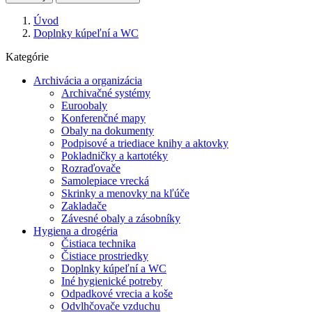
Úvod
Doplnky kúpeľní a WC
Kategórie
Archivácia a organizácia
Archivačné systémy
Euroobaly
Konferenčné mapy
Obaly na dokumenty
Podpisové a triediace knihy a aktovky
Pokladničky a kartotéky
Rozraďovače
Samolepiace vrecká
Skrinky a menovky na kľúče
Zakladače
Závesné obaly a zásobníky
Hygiena a drogéria
Čistiaca technika
Čistiace prostriedky
Doplnky kúpeľní a WC
Iné hygienické potreby
Odpadkové vrecia a koše
Odvlhčovače vzduchu