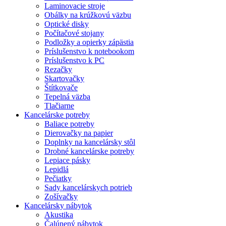
Laminovacie stroje
Obálky na krúžkovú väzbu
Optické disky
Počítačové stojany
Podložky a opierky zápästia
Príslušenstvo k notebookom
Príslušenstvo k PC
Rezačky
Skartovačky
Štítkovače
Tepelná väzba
Tlačiarne
Kancelárske potreby
Baliace potreby
Dierovačky na papier
Doplnky na kancelársky stôl
Drobné kancelárske potreby
Lepiace pásky
Lepidlá
Pečiatky
Sady kancelárskych potrieb
Zošívačky
Kancelársky nábytok
Akustika
Čalúnený nábytok