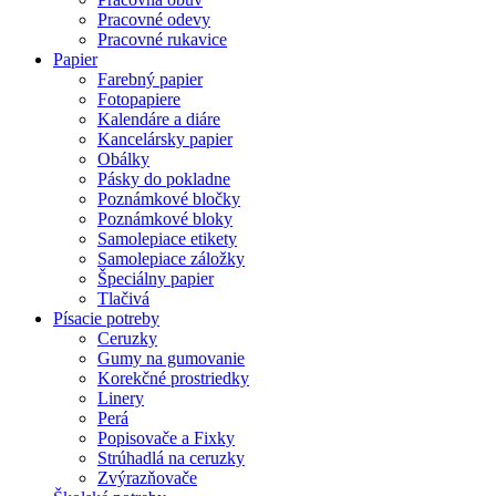
Pracovné odevy
Pracovné rukavice
Papier
Farebný papier
Fotopapiere
Kalendáre a diáre
Kancelársky papier
Obálky
Pásky do pokladne
Poznámkové bločky
Poznámkové bloky
Samolepiace etikety
Samolepiace záložky
Špeciálny papier
Tlačivá
Písacie potreby
Ceruzky
Gumy na gumovanie
Korekčné prostriedky
Linery
Perá
Popisovače a Fixky
Strúhadlá na ceruzky
Zvýrazňovače