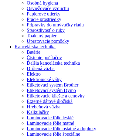
Osobná hygiena
Osviežovače vzduchu
Papierové utierky
Pracie prostriedky
Prípravky do umývačky riadu
Starostlivosť o ruky
Toaletný papier
Upratovacie pomôcky
Kancelárska technika
Batérie
Čistenie počítačov
Ďalšia kancelárska technika
Drôtená väzba
Elektro
Elektronické váhy
Etiketovací systém Brother
Etiketovací systém Dymo
Etiketovacie kliešte a cenovky
Externé dátové úložiská
Hrebeňová väzba
Kalkulačky
Laminovacie fólie lesklé
Laminovacie fólie matné
Laminovacie fólie ostatné a doplnky
Laminovacie fólie špeciálne