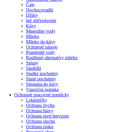
Čaje
Dochucovadlá
Džúsy
Iné občerstvenie
Kávy
Minerálne vody
Mlieko
Mlieko do kávy
Ochutené nápoje
Pramenité vody
Rastlinné alternatívy mlieka
Sirupy
Sladidlá
Sladké pochutiny
Slané pochutiny
Smotana do kávy
Vianočná ponuka
Ochranné pracovné pomôcky
Lekárničky
Ochrana dychu
Ochrana hlavy
Ochrana pred hmyzom
Ochrana sluchu
Ochrana zraku
Pracovná obuv