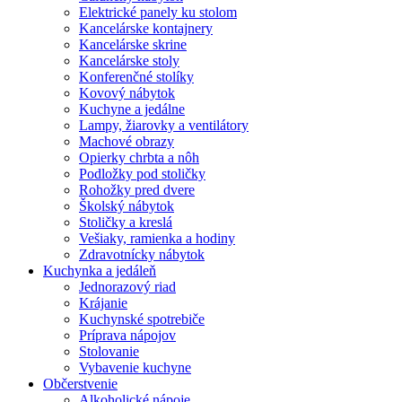
Elektrické panely ku stolom
Kancelárske kontajnery
Kancelárske skrine
Kancelárske stoly
Konferenčné stolíky
Kovový nábytok
Kuchyne a jedálne
Lampy, žiarovky a ventilátory
Machové obrazy
Opierky chrbta a nôh
Podložky pod stoličky
Rohožky pred dvere
Školský nábytok
Stoličky a kreslá
Vešiaky, ramienka a hodiny
Zdravotnícky nábytok
Kuchynka a jedáleň
Jednorazový riad
Krájanie
Kuchynské spotrebiče
Príprava nápojov
Stolovanie
Vybavenie kuchyne
Občerstvenie
Alkoholické nápoje