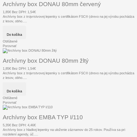
Archívny box DONAU 80mm červený
1,85€
Bez DPH: 1,54€
Archívny box z trojvrstvovej lepenky s certifikátom FSC® (drevo na jej výrobu pochádza
z lesov, obho.....
Do košíka
Obľúbené
Porovnať
Archívny box DONAU 80mm žltý
1,85€
Bez DPH: 1,54€
Archívny box z trojvrstvovej lepenky s certifikátom FSC® (drevo na jej výrobu pochádza
z lesov, obho.....
Do košíka
Obľúbené
Porovnať
Archívny box EMBA TYP I/110
5,35€
Bez DPH: 4,46€
Archívny box z hladkej lepenky na uloženie záznamov do 25 rokov. Používa sa pri
rozdelení agendy, úč.....