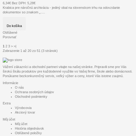
6,34€
Bez DPH: 5,28€
Krabica pre náročnú archiváciu - jediný obal na slovenskom trhu na odovzdanie
dokumentov so znakom „.....
Do košíka
Obľúbené
Porovnať
1
2
3
>
>|
Zobrazenie 1 až 20 zo 51 (3 stránok)
Vážení zákazníci a obchodní partneri vitajte na našej stránke. Pripravili sme pre Vás
širokú škálu produktov pre každodenné využitie vo Vašej firme, škole alebo domácnosti.
Ponúkame bezkonkurenčný servis, veľký výber a ceny, ktoré Vás istotne zaujmú.
Informácie
O nás
Ochrana osobných údajov
Obchodné podmienky
Extra
Výrobcovia
Akciový tovar
Môj účet
Môj účet
História objednávok
Obľúbené položky