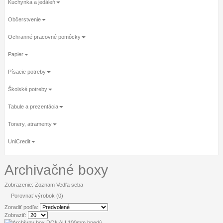
Kuchynka a jedáleň
Občerstvenie
Ochranné pracovné pomôcky
Papier
Písacie potreby
Školské potreby
Tabule a prezentácia
Tonery, atramenty
UniCredit
Archivačné boxy
Zobrazenie:
Zoznam
Vedľa seba
Porovnať výrobok (0)
Zoradiť podľa:
Zobraziť: