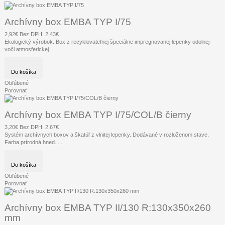
Archívny box EMBA TYP I/75
2,92€
Bez DPH: 2,43€
Ekologický výrobok. Box z recyklovateľnej špeciálne impregnovanej lepenky odolnej
voči atmosferickej.....
Do košíka
Obľúbené
Porovnať
Archívny box EMBA TYP I/75/COL/B čierny
3,20€
Bez DPH: 2,67€
Systém archívnych boxov a škatúľ z vlnitej lepenky. Dodávané v rozloženom stave.
Farba prírodná hned.....
Do košíka
Obľúbené
Porovnať
Archívny box EMBA TYP II/130 R:130x350x260
mm