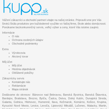
Vážení zákazníci a obchodní partneri vitajte na našej stránke. Pripravili sme pre Vás
širokú škálu produktov pre každodenné využitie vo Vašej firme, škole alebo domácnosti.
Ponúkame bezkonkurenčný servis, veľký výber a ceny, ktoré Vás istotne zaujmú.
Informácie
O nás
Ochrana osobných údajov
Obchodné podmienky
Extra
Výrobcovia
Akciový tovar
Môj účet
Môj účet
História objednávok
Obľúbené položky
Zákaznícky servis
Kontaktujte nás
Reklamácie
Mapa stránok
Dodávame do okresov: Bánovce nad Bebravou, Banská Bystrica, Banská Štiavnica,
Bardejov, Bratislava, Brezno, Bytča, Čadca, Detva, Dolný Kubín, Dunajská Streda,
Galanta, Gelnica, Hlohovec, Humenné, Ilava, Kežmarok, Komárno, Košice, Krupina,
Kysucké Nové Mesto, Levice, Levoča, Liptovský Mikuláš, Lučenec, Malacky, Martin,