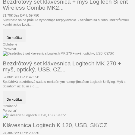
Bezdrôtový set klávesnica + myš Logitech Silent
Wireless Combo MK2...
71,70€
Bez DPH: 59,75€
Sústreďte sa na prácu a vynechajte rozptyľovanie. Zoznámte sa s tichou bezdrôtovou
kombináciou Logit.....
Do košíka
Obľúbené
Porovnať
Bezdrôtový set klávesnica Logitech MK 270 +
myš, optický, USB, CZ...
57,06€
Bez DPH: 47,55€
Spoľahlivá bezdrôtová sada s miniatúrnym nanoprijímačom Logitech Unifying. Myš s
dosahom až 10 m s o.....
Do košíka
Obľúbené
Porovnať
Klávesnica Logitech K 120, USB, SK/CZ
24,38€
Bez DPH: 20,32€