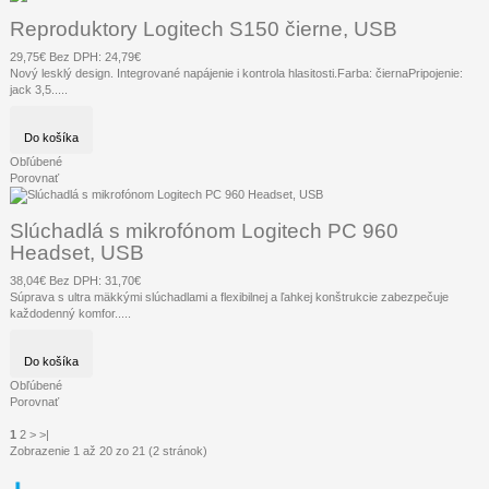
Reproduktory Logitech S150 čierne, USB
29,75€
Bez DPH: 24,79€
Nový lesklý design. Integrované napájenie i kontrola hlasitosti.Farba: čiernaPripojenie:
jack 3,5.....
Do košíka
Obľúbené
Porovnať
Slúchadlá s mikrofónom Logitech PC 960
Headset, USB
38,04€
Bez DPH: 31,70€
Súprava s ultra mäkkými slúchadlami a flexibilnej a ľahkej konštrukcie zabezpečuje
každodenný komfor.....
Do košíka
Obľúbené
Porovnať
1
2
>
>|
Zobrazenie 1 až 20 zo 21 (2 stránok)