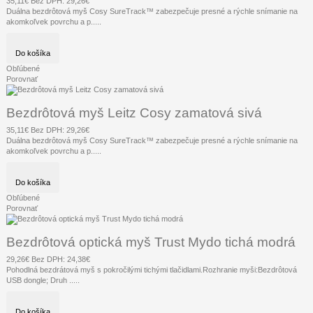
35,11€
Bez DPH: 29,26€
Duálna bezdrôtová myš Cosy SureTrack™ zabezpečuje presné a rýchle snímanie na
akomkoľvek povrchu a p.....
Do košíka
Obľúbené
Porovnať
Bezdrôtová myš Leitz Cosy zamatová sivá
35,11€
Bez DPH: 29,26€
Duálna bezdrôtová myš Cosy SureTrack™ zabezpečuje presné a rýchle snímanie na
akomkoľvek povrchu a p.....
Do košíka
Obľúbené
Porovnať
Bezdrôtová optická myš Trust Mydo tichá modrá
29,26€
Bez DPH: 24,38€
Pohodlná bezdrátová myš s pokročilými tichými tlačidlami.Rozhranie myši:Bezdrôtová
USB dongle; Druh .....
Do košíka