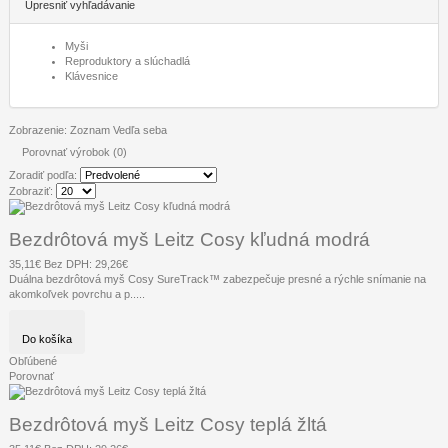
Upresniť vyhľadávanie
Myši
Reproduktory a slúchadlá
Klávesnice
Zobrazenie:
Zoznam
Vedľa seba
Porovnať výrobok (0)
Zoradiť podľa:
Zobraziť:
Bezdrôtová myš Leitz Cosy kľudná modrá
35,11€
Bez DPH: 29,26€
Duálna bezdrôtová myš Cosy SureTrack™ zabezpečuje presné a rýchle snímanie na
akomkoľvek povrchu a p.....
Do košíka
Obľúbené
Porovnať
Bezdrôtová myš Leitz Cosy teplá žltá