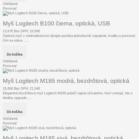
Obľúbené
Porovnať
Myš Logitech B100 čierna, optická, USB
12,67€
Bez DPH: 10,56€
Optická myš v minimalistickom dizajne ponúka jednoduché zapojenie, kvalitu a presnosť,
čím sa stáva .....
Do košíka
Obľúbené
Porovnať
Myš Logitech M185 modrá, bezdrôtová, optická
25,85€
Bez DPH: 21,54€
Elegantná bezdrôtová myš Logitech M185 poteší najmä užívateľov, ktorí cestujú. Ide o
ideálny upgrade.....
Do košíka
Obľúbené
Porovnať
Myš Logitech M185 sivá, bezdrôtová, optická