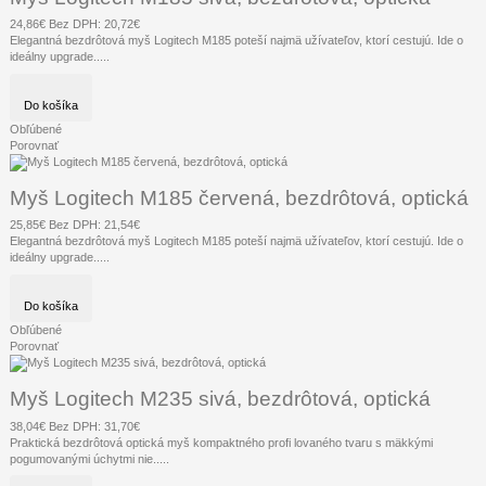
24,86€
Bez DPH: 20,72€
Elegantná bezdrôtová myš Logitech M185 poteší najmä užívateľov, ktorí cestujú. Ide o
ideálny upgrade.....
Do košíka
Obľúbené
Porovnať
Myš Logitech M185 červená, bezdrôtová, optická
25,85€
Bez DPH: 21,54€
Elegantná bezdrôtová myš Logitech M185 poteší najmä užívateľov, ktorí cestujú. Ide o
ideálny upgrade.....
Do košíka
Obľúbené
Porovnať
Myš Logitech M235 sivá, bezdrôtová, optická
38,04€
Bez DPH: 31,70€
Praktická bezdrôtová optická myš kompaktného profi lovaného tvaru s mäkkými
pogumovanými úchytmi nie.....