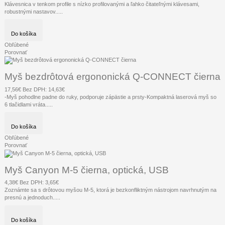
Klávesnica v tenkom profile s nízko profilovanými a ľahko čitateľnými klávesami,
robustnými nastavov.....
Do košíka
Obľúbené
Porovnať
Myš bezdrôtová ergononická Q-CONNECT čierna
17,56€
Bez DPH: 14,63€
-Myš pohodlne padne do ruky, podporuje zápästie a prsty-Kompaktná laserová myš so
6 tlačidlami vráta.....
Do košíka
Obľúbené
Porovnať
Myš Canyon M-5 čierna, optická, USB
4,38€
Bez DPH: 3,65€
Zoznámte sa s drôtovou myšou M-5, ktorá je bezkonfliktným nástrojom navrhnutým na
presnú a jednoduch.....
Do košíka