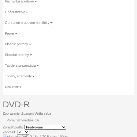
Kuchynka a jedáleň
Občerstvenie
Ochranné pracovné pomôcky
Papier
Písacie potreby
Školské potreby
Tabule a prezentácia
Tonery, atramenty
UniCredit
DVD-R
Zobrazenie:
Zoznam
Vedľa seba
Porovnať výrobok (0)
Zoradiť podľa:
Zobraziť: