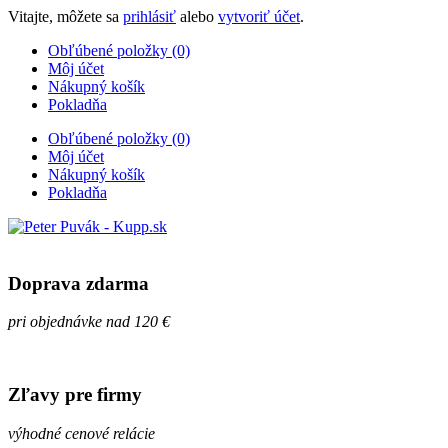
Vitajte, môžete sa
prihlásiť
alebo
vytvoriť účet
.
Obľúbené položky (0)
Môj účet
Nákupný košík
Pokladňa
Obľúbené položky (0)
Môj účet
Nákupný košík
Pokladňa
Doprava zdarma
pri objednávke nad 120 €
Zľavy pre firmy
výhodné cenové relácie