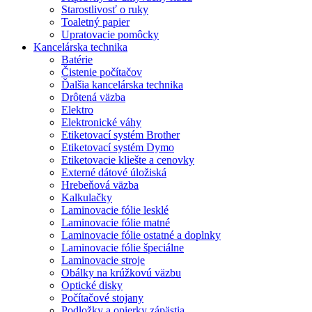
Starostlivosť o ruky
Toaletný papier
Upratovacie pomôcky
Kancelárska technika
Batérie
Čistenie počítačov
Ďalšia kancelárska technika
Drôtená väzba
Elektro
Elektronické váhy
Etiketovací systém Brother
Etiketovací systém Dymo
Etiketovacie kliešte a cenovky
Externé dátové úložiská
Hrebeňová väzba
Kalkulačky
Laminovacie fólie lesklé
Laminovacie fólie matné
Laminovacie fólie ostatné a doplnky
Laminovacie fólie špeciálne
Laminovacie stroje
Obálky na krúžkovú väzbu
Optické disky
Počítačové stojany
Podložky a opierky zápästia