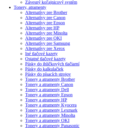
Závesný koľajnicový systém
Tonery, atramenty
Alternatívy pre Brother
Alternatívy pre Canon
Alternatívy pre Epson
Alternatívy pre HP
Alternatívy pre Minolta
Alternatívy pre OKI
Alternatívy pre Samsung
Alternatívy pre Xerox
Iné tlačové kazety
Ostatné tlačové kazety
Pásky do ihličkových tlačiarní
Pásky do kalkulačiek
Pásky do písacích strojov
Tonery a atramenty Brother
Tonery a atramenty Canon
Tonery a atramenty Dell
Tonery a atramenty Epson
Tonery a atramenty HP
Tonery a atramenty Kyocera
Tonery a atramenty Lexmark
Tonery a atramenty Minolta
Tonery a atramenty OKI
Tonery a atramenty Panasonic