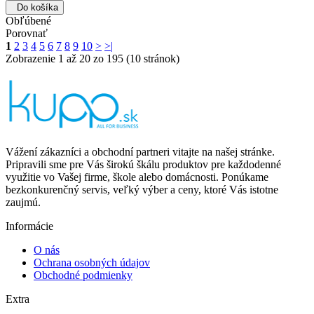
Do košíka
Obľúbené
Porovnať
1
2
3
4
5
6
7
8
9
10
>
>|
Zobrazenie 1 až 20 zo 195 (10 stránok)
Vážení zákazníci a obchodní partneri vitajte na našej stránke.
Pripravili sme pre Vás širokú škálu produktov pre každodenné
využitie vo Vašej firme, škole alebo domácnosti. Ponúkame
bezkonkurenčný servis, veľký výber a ceny, ktoré Vás istotne
zaujmú.
Informácie
O nás
Ochrana osobných údajov
Obchodné podmienky
Extra