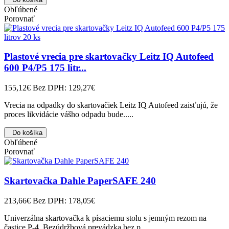
Obľúbené
Porovnať
Plastové vrecia pre skartovačky Leitz IQ Autofeed
600 P4/P5 175 litr...
155,12€
Bez DPH: 129,27€
Vrecia na odpadky do skartovačiek Leitz IQ Autofeed zaisťujú, že
proces likvidácie vášho odpadu bude.....
Do košíka
Obľúbené
Porovnať
Skartovačka Dahle PaperSAFE 240
213,66€
Bez DPH: 178,05€
Univerzálna skartovačka k písaciemu stolu s jemným rezom na
častice P-4. Bezúdržbová prevádzka bez p.....