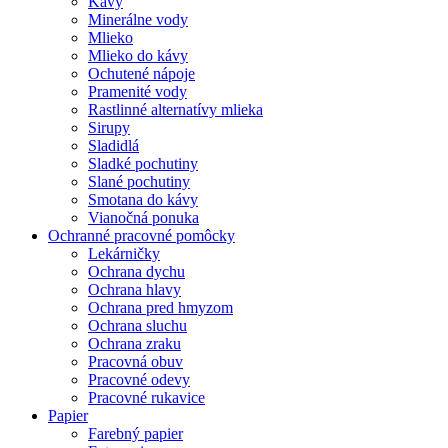
Kávy
Minerálne vody
Mlieko
Mlieko do kávy
Ochutené nápoje
Pramenité vody
Rastlinné alternatívy mlieka
Sirupy
Sladidlá
Sladké pochutiny
Slané pochutiny
Smotana do kávy
Vianočná ponuka
Ochranné pracovné pomôcky
Lekárničky
Ochrana dychu
Ochrana hlavy
Ochrana pred hmyzom
Ochrana sluchu
Ochrana zraku
Pracovná obuv
Pracovné odevy
Pracovné rukavice
Papier
Farebný papier