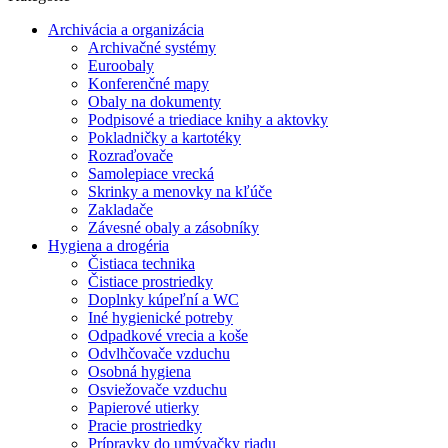
Archivácia a organizácia
Archivačné systémy
Euroobaly
Konferenčné mapy
Obaly na dokumenty
Podpisové a triediace knihy a aktovky
Pokladničky a kartotéky
Rozraďovače
Samolepiace vrecká
Skrinky a menovky na kľúče
Zakladače
Závesné obaly a zásobníky
Hygiena a drogéria
Čistiaca technika
Čistiace prostriedky
Doplnky kúpeľní a WC
Iné hygienické potreby
Odpadkové vrecia a koše
Odvlhčovače vzduchu
Osobná hygiena
Osviežovače vzduchu
Papierové utierky
Pracie prostriedky
Prípravky do umývačky riadu