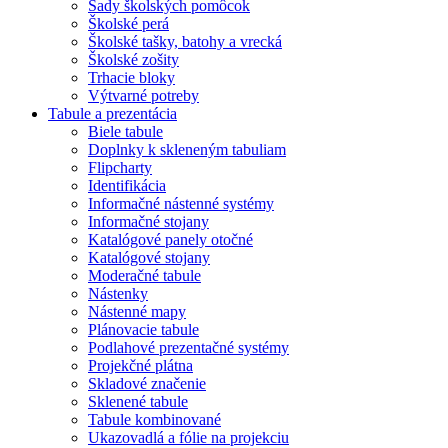
Sady školských pomôcok
Školské perá
Školské tašky, batohy a vrecká
Školské zošity
Trhacie bloky
Výtvarné potreby
Tabule a prezentácia
Biele tabule
Doplnky k skleneným tabuliam
Flipcharty
Identifikácia
Informačné nástenné systémy
Informačné stojany
Katalógové panely otočné
Katalógové stojany
Moderačné tabule
Nástenky
Nástenné mapy
Plánovacie tabule
Podlahové prezentačné systémy
Projekčné plátna
Skladové značenie
Sklenené tabule
Tabule kombinované
Ukazovadlá a fólie na projekciu