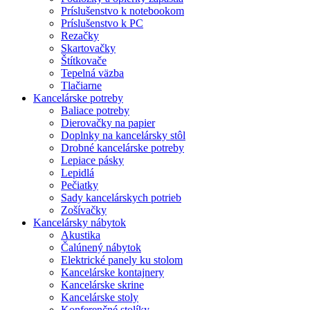
Príslušenstvo k notebookom
Príslušenstvo k PC
Rezačky
Skartovačky
Štítkovače
Tepelná väzba
Tlačiarne
Kancelárske potreby
Baliace potreby
Dierovačky na papier
Doplnky na kancelársky stôl
Drobné kancelárske potreby
Lepiace pásky
Lepidlá
Pečiatky
Sady kancelárskych potrieb
Zošívačky
Kancelársky nábytok
Akustika
Čalúnený nábytok
Elektrické panely ku stolom
Kancelárske kontajnery
Kancelárske skrine
Kancelárske stoly
Konferenčné stolíky