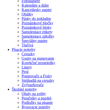
Fotopapiere
Kalendáre a diáre
Kancelársky papier
Obálky
Pásky do pokladne
Poznámkové bločky
Poznámkové bloky
Samolepiace etikety
Samolepiace záložky
Špeciálny papier
Tlačivá
Písacie potreby
Ceruzky
Gumy na gumovanie
Korekčné prostriedky
Linery
Perá
Popisovače a Fixky
Strúhadlá na ceruzky
Zvýrazňovače
Školské potreby
Obaly na zošity
Peračníky a puzdrá
Podložky na písanie
Rysovacie potreby