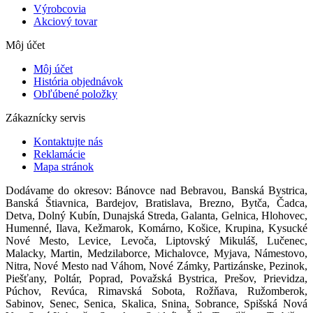
Výrobcovia
Akciový tovar
Môj účet
Môj účet
História objednávok
Obľúbené položky
Zákaznícky servis
Kontaktujte nás
Reklamácie
Mapa stránok
Dodávame do okresov: Bánovce nad Bebravou, Banská Bystrica,
Banská Štiavnica, Bardejov, Bratislava, Brezno, Bytča, Čadca,
Detva, Dolný Kubín, Dunajská Streda, Galanta, Gelnica, Hlohovec,
Humenné, Ilava, Kežmarok, Komárno, Košice, Krupina, Kysucké
Nové Mesto, Levice, Levoča, Liptovský Mikuláš, Lučenec,
Malacky, Martin, Medzilaborce, Michalovce, Myjava, Námestovo,
Nitra, Nové Mesto nad Váhom, Nové Zámky, Partizánske, Pezinok,
Piešťany, Poltár, Poprad, Považská Bystrica, Prešov, Prievidza,
Púchov, Revúca, Rimavská Sobota, Rožňava, Ružomberok,
Sabinov, Senec, Senica, Skalica, Snina, Sobrance, Spišská Nová