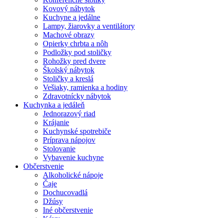
Kovový nábytok
Kuchyne a jedálne
Lampy, žiarovky a ventilátory
Machové obrazy
Opierky chrbta a nôh
Podložky pod stoličky
Rohožky pred dvere
Školský nábytok
Stoličky a kreslá
Vešiaky, ramienka a hodiny
Zdravotnícky nábytok
Kuchynka a jedáleň
Jednorazový riad
Krájanie
Kuchynské spotrebiče
Príprava nápojov
Stolovanie
Vybavenie kuchyne
Občerstvenie
Alkoholické nápoje
Čaje
Dochucovadlá
Džúsy
Iné občerstvenie