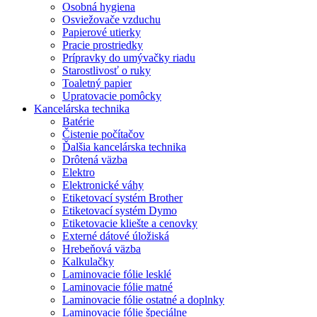
Osobná hygiena
Osviežovače vzduchu
Papierové utierky
Pracie prostriedky
Prípravky do umývačky riadu
Starostlivosť o ruky
Toaletný papier
Upratovacie pomôcky
Kancelárska technika
Batérie
Čistenie počítačov
Ďalšia kancelárska technika
Drôtená väzba
Elektro
Elektronické váhy
Etiketovací systém Brother
Etiketovací systém Dymo
Etiketovacie kliešte a cenovky
Externé dátové úložiská
Hrebeňová väzba
Kalkulačky
Laminovacie fólie lesklé
Laminovacie fólie matné
Laminovacie fólie ostatné a doplnky
Laminovacie fólie špeciálne