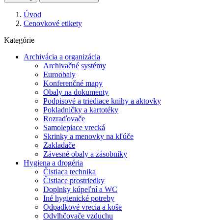
Úvod
Cenovkové etikety
Kategórie
Archivácia a organizácia
Archivačné systémy
Euroobaly
Konferenčné mapy
Obaly na dokumenty
Podpisové a triediace knihy a aktovky
Pokladničky a kartotéky
Rozraďovače
Samolepiace vrecká
Skrinky a menovky na kľúče
Zakladače
Závesné obaly a zásobníky
Hygiena a drogéria
Čistiaca technika
Čistiace prostriedky
Doplnky kúpeľní a WC
Iné hygienické potreby
Odpadkové vrecia a koše
Odvlhčovače vzduchu