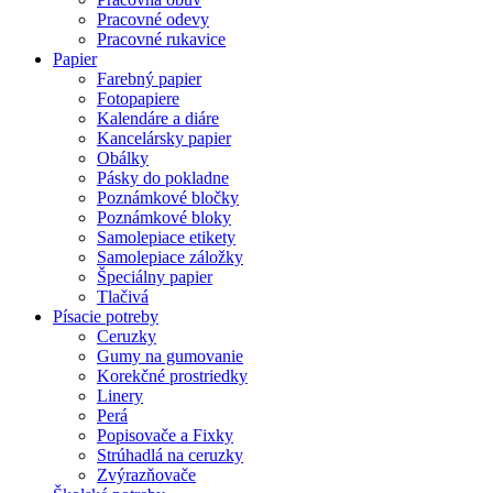
Pracovné odevy
Pracovné rukavice
Papier
Farebný papier
Fotopapiere
Kalendáre a diáre
Kancelársky papier
Obálky
Pásky do pokladne
Poznámkové bločky
Poznámkové bloky
Samolepiace etikety
Samolepiace záložky
Špeciálny papier
Tlačivá
Písacie potreby
Ceruzky
Gumy na gumovanie
Korekčné prostriedky
Linery
Perá
Popisovače a Fixky
Strúhadlá na ceruzky
Zvýrazňovače