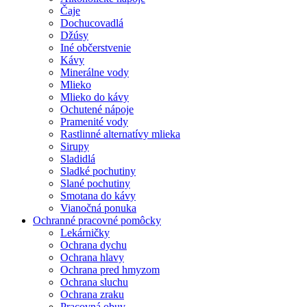
Čaje
Dochucovadlá
Džúsy
Iné občerstvenie
Kávy
Minerálne vody
Mlieko
Mlieko do kávy
Ochutené nápoje
Pramenité vody
Rastlinné alternatívy mlieka
Sirupy
Sladidlá
Sladké pochutiny
Slané pochutiny
Smotana do kávy
Vianočná ponuka
Ochranné pracovné pomôcky
Lekárničky
Ochrana dychu
Ochrana hlavy
Ochrana pred hmyzom
Ochrana sluchu
Ochrana zraku
Pracovná obuv