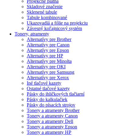
Projekčné plátna
Skladové značenie
Sklenené tabule
Tabule kombinované
Ukazovadlá a fólie na projekciu
Závesný koľajnicový systém
Tonery, atramenty
Alternatívy pre Brother
Alternatívy pre Canon
Alternatívy pre Epson
Alternatívy pre HP
Alternatívy pre Minolta
Alternatívy pre OKI
Alternatívy pre Samsung
Alternatívy pre Xerox
Iné tlačové kazety
Ostatné tlačové kazety
Pásky do ihličkových tlačiarní
Pásky do kalkulačiek
Pásky do písacích strojov
Tonery a atramenty Brother
Tonery a atramenty Canon
Tonery a atramenty Dell
Tonery a atramenty Epson
Tonery a atramenty HP