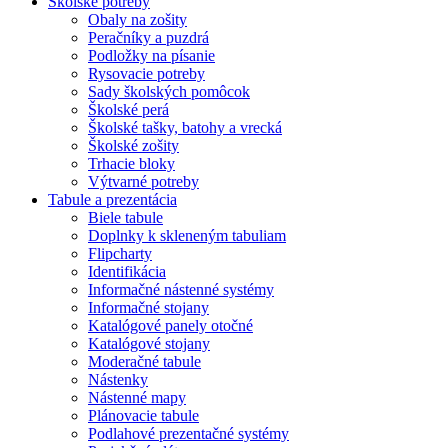
Školské potreby
Obaly na zošity
Peračníky a puzdrá
Podložky na písanie
Rysovacie potreby
Sady školských pomôcok
Školské perá
Školské tašky, batohy a vrecká
Školské zošity
Trhacie bloky
Výtvarné potreby
Tabule a prezentácia
Biele tabule
Doplnky k skleneným tabuliam
Flipcharty
Identifikácia
Informačné nástenné systémy
Informačné stojany
Katalógové panely otočné
Katalógové stojany
Moderačné tabule
Nástenky
Nástenné mapy
Plánovacie tabule
Podlahové prezentačné systémy