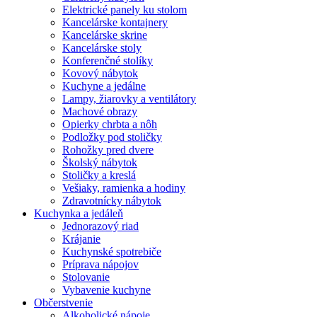
Elektrické panely ku stolom
Kancelárske kontajnery
Kancelárske skrine
Kancelárske stoly
Konferenčné stolíky
Kovový nábytok
Kuchyne a jedálne
Lampy, žiarovky a ventilátory
Machové obrazy
Opierky chrbta a nôh
Podložky pod stoličky
Rohožky pred dvere
Školský nábytok
Stoličky a kreslá
Vešiaky, ramienka a hodiny
Zdravotnícky nábytok
Kuchynka a jedáleň
Jednorazový riad
Krájanie
Kuchynské spotrebiče
Príprava nápojov
Stolovanie
Vybavenie kuchyne
Občerstvenie
Alkoholické nápoje