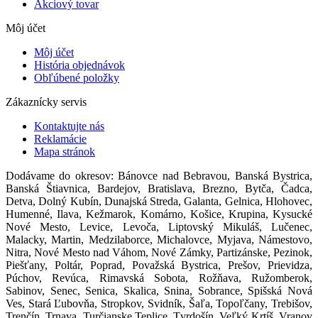
Akciový tovar
Môj účet
Môj účet
História objednávok
Obľúbené položky
Zákaznícky servis
Kontaktujte nás
Reklamácie
Mapa stránok
Dodávame do okresov: Bánovce nad Bebravou, Banská Bystrica,
Banská Štiavnica, Bardejov, Bratislava, Brezno, Bytča, Čadca,
Detva, Dolný Kubín, Dunajská Streda, Galanta, Gelnica, Hlohovec,
Humenné, Ilava, Kežmarok, Komárno, Košice, Krupina, Kysucké
Nové Mesto, Levice, Levoča, Liptovský Mikuláš, Lučenec,
Malacky, Martin, Medzilaborce, Michalovce, Myjava, Námestovo,
Nitra, Nové Mesto nad Váhom, Nové Zámky, Partizánske, Pezinok,
Piešťany, Poltár, Poprad, Považská Bystrica, Prešov, Prievidza,
Púchov, Revúca, Rimavská Sobota, Rožňava, Ružomberok,
Sabinov, Senec, Senica, Skalica, Snina, Sobrance, Spišská Nová
Ves, Stará Ľubovňa, Stropkov, Svidník, Šaľa, Topoľčany, Trebišov,
Trenčín, Trnava, Turčianske Teplice, Tvrdošín, Veľký Krtíš, Vranov