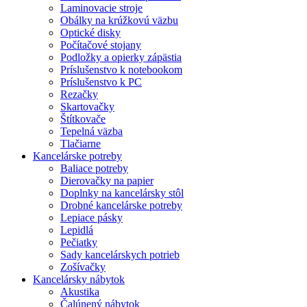
Laminovacie stroje
Obálky na krúžkovú väzbu
Optické disky
Počítačové stojany
Podložky a opierky zápästia
Príslušenstvo k notebookom
Príslušenstvo k PC
Rezačky
Skartovačky
Štítkovače
Tepelná väzba
Tlačiarne
Kancelárske potreby
Baliace potreby
Dierovačky na papier
Doplnky na kancelársky stôl
Drobné kancelárske potreby
Lepiace pásky
Lepidlá
Pečiatky
Sady kancelárskych potrieb
Zošívačky
Kancelársky nábytok
Akustika
Čalúnený nábytok