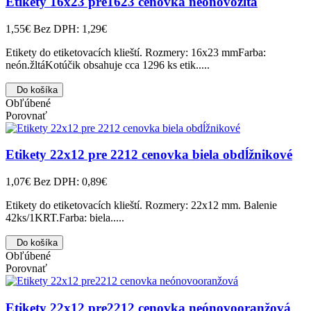
Etikety 16x23 pre1623 cenovka neónovožltá
1,55€
Bez DPH: 1,29€
Etikety do etiketovacích klieští. Rozmery: 16x23 mmFarba:
neón.žltáKotúčik obsahuje cca 1296 ks etik.....
Do košíka
Obľúbené
Porovnať
Etikety 22x12 pre 2212 cenovka biela obdĺžnikové
1,07€
Bez DPH: 0,89€
Etikety do etiketovacích klieští. Rozmery: 22x12 mm. Balenie
42ks/1KRT.Farba: biela.....
Do košíka
Obľúbené
Porovnať
Etikety 22x12 pre2212 cenovka neónovooranžová